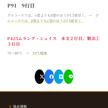
P91 9行目
グルコースでは、α型よりもβ型のほうが1.5倍甘く、→
グ
ルコースでは、β型よりもα型のほうが1.5倍甘く、
P425ムラング・シュイス 本文２行目、製法➀
３行目
70〜80℃ →
50℃程度
協会情報