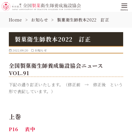
コ
Home
お知らせ
製菓衛生師教本2022 訂正
ン
テ
ン
製菓衛生師教本2022 訂正
ツ
へ
2022/09/20
お知らせ
移
動
全国製菓衛生師養成施設協会ニュース
VOL.91
下記の通り訂正いたします。（修正前 → 修正後 という
形で表記しています。）
上巻
P16 表中