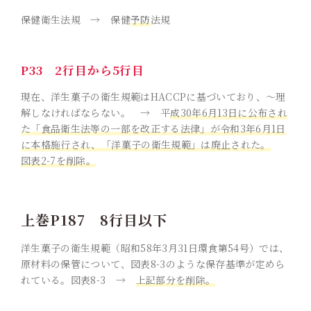
保健衛生法規 → 保健
予防
法規
P33 2行目から5行目
現在、洋生菓子の衛生規範はHACCPに基づいており、〜理
解しなければならない。 → 平
成30年6月13日に公布され
た「食品衛生法等の一部を改正する法律」が令和3年6月1日
に本格施行され、「洋菓子の衛生規範」は廃止された。
図表2-7を削除。
上巻P187 8行目以下
洋生菓子の衛生規範（昭和58年3月31日環食第54号）では、
原材料の保管について、図表8-3のような保存基準が定めら
れている。図表8-3 →
上記部分を削除。