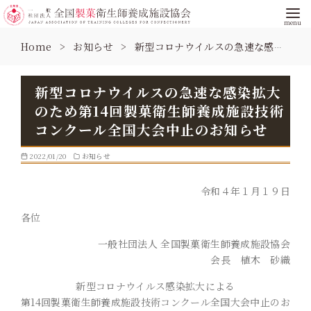
コ
Home
お知らせ
新型コロナウイルスの急速な感染拡大のため第14回製菓衛生師養成施設技術コンクール全国大会中止のお知らせ
ン
テ
ン
新型コロナウイルスの急速な感染拡大
ツ
のため第14回製菓衛生師養成施設技術
へ
コンクール全国大会中止のお知らせ
移
動
2022/01/20
お知らせ
令和４年１月１９日
各位
一般社団法人 全国製菓衛生師養成施設協会
会長 植木 砂織
新型コロナウイルス感染拡大による
第14回製菓衛生師養成施設技術コンクール全国大会中止のお