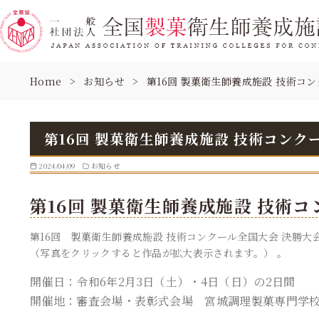
コ
Home
お知らせ
第16回 製菓衛生師養成施設 技術コ
ン
テ
ン
ツ
第16回 製菓衛生師養成施設 技術コン
へ
移
2024/04/09
お知らせ
動
第16回 製菓衛生師養成施設 技術
第16回 製菓衛生師養成施設 技術コンクール全国大会 決勝大
（写真をクリックすると作品が拡大表示されます。） 。
開催日：令和6年2月3日（土）・4日（日）の2日間
開催地：審査会場・表彰式会場 宮城調理製菓専門学