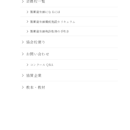
会員校一覧
製菓衛生師になるには
製菓衛生師養成施設カリキュラム
製菓衛生師免許取得の手引き
協会校便り
お問い合わせ
コンクール Q&A
協賛企業
教本・教材